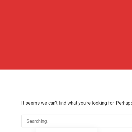
It seems we can’t find what you’re looking for. Perhap
Search
for: