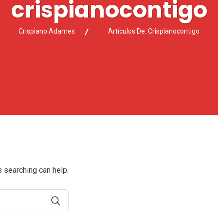
crispianocontigo
Crispiano Adames
Artículos De: Crispianocontigo
s searching can help.