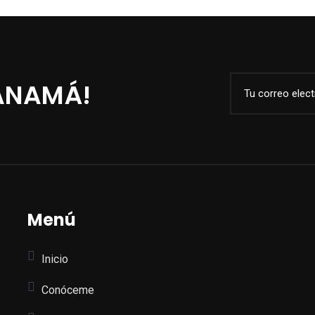
PANAMÁ!
Menú
Inicio
Conóceme